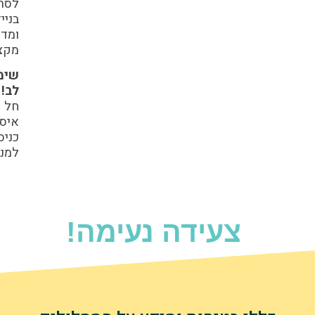
לסריקה
בנייד
ומדריכים
מקצועיים.
שימו
לב!
חל
איסור
כניסה
למנזרים
צעידה נעימה!