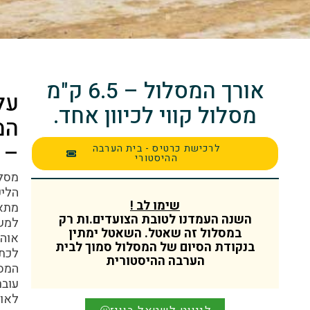
אורך המסלול – 6.5 ק"מ
על
מסלול קווי לכיוון אחד.
המסלול
–
לרכישת כרטיס - בית הערבה
ההיסטורי
מסלול
הליכה
שימו לב !
מתאים
השנה העמדנו לטובת הצועדים.ות רק
למשפחות
במסלול זה שאטל. השאטל ימתין
אוהבות
בנקודת הסיום של המסלול סמוך לבית
לכת.
הערבה ההיסטורית
המסלול
עובר
לאורך