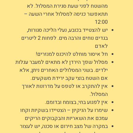
מהשטח לפני שעת סגירת המסלול. לא
תתאפשר כניסה למסלול אחרי השעה –
12:00
יש להצטייד בכובע, נעלי הליכה סגורות,
בגדים נוחים והרבה מים. לפחות 2 ליטרים
לאדם
חל איסור מוחלט להיכנס למנזרים!
מסלול שפך הירדן לא מתאים למעבר עגלות
ילדים. בשני המסלולים האחרים ניתן, אלא
אם השטח בוצי עקב ירידת משקעים.
אין להתקרב או לטפס על מדרונות לאורך
המסלול.
אין לפגוע בחי, בצומח ובדומם.
שימרו על הניקיון – הצטיידו בשקיות וקחו
עמכם את השאריות והבקבוקים הריקים
במקרה של מצב חירום או סכנה, יש לעצור