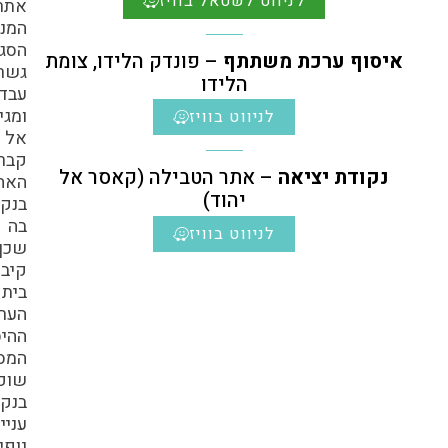
לניווט לשטאל בוויז
אתרי
המנזרים
הסגורים,
וף ערכת משתתף
– פונדק הלידו, צומת
גשר
הלידו
עבדאללה
ומגיע
לניווט בוויז
אל
קבר
ודת יציאה
– אתר הטבילה (קאסר אל
האחים
יהוד)
בנקודה
בה
לניווט בוויז
שכן
קיבוץ
בית
הערבה
ההיסטורי.
המסלול
שופע
בנקודות
עניין
נופיות,