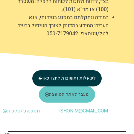
בצד, לדווח ולחכות לכוחות ההצלה: משטרה
(100) או מד”א (101).
במידה ונתקלתם במפגע בטיחותי, אנא
העבירו המידע במדויק לצורך הטיפול בבעיה
לטל/ווטסאפ 050-7179042
לשאלות ותשובות לחצו כאן
מעבר לאתר המועצה
INFO.RISHONIM@GMAIL.COM
ווטסאפ/טלפון