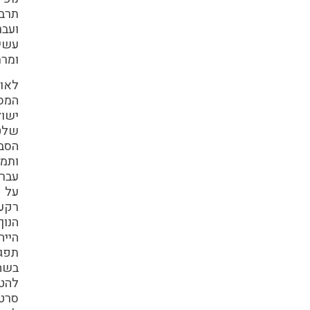
תרבותיות
ועבר
עשיר
ומרתק.
לאורך
המסלול
ישולבו
שלטי
הסבר
ותמונות
עבר.
על
רקע
הנוף
הייחודי
תפגשו
בשחקנים,
להטוטנים,
סרטונים