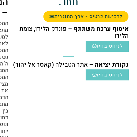
חזור.
המסלול
–
שת כרטיס - ארץ המנזרים
המסלול
 ערכת משתתף
– פונדק הלידו, צומת
מתאים
למשפחות.
לאורך
ט בוויז
המסלול
נשקפים
ה"מנזרים
 יציאה
– אתר הטבילה (קאסר אל יהוד)
הסגורים".
ט בוויז
המסלול
מצית
את
הדמיון,
מחבר
בין
דתות
ונופים
ייחודים.