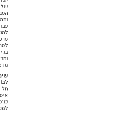
ישולבו
שלטי
הסבר
ותמונות
עבר,שחקנים,
להטוטנים,
סרטונים
לסריקה
בנייד
ומדריכים
מקצועיים.
שימו
לב!
חל
איסור
כניסה
למנזרים