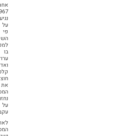
אחרי
1967.
נגיע
על
פי
השילוט
למקום
בו
ערוץ
ואדי
קלט
חוצה
את
המסלול
נחזור
על
עקבותינו.
לאורך
המסלול