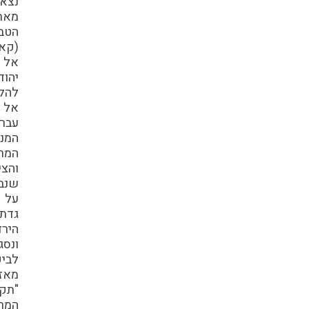
נצא
מאתר
הטבילה
(קאסר
אל
יהוד)
להליכה
אל
עבר
המנזרים
המרשימים
והציוריים,
שנבנו
על
גדת
הירדן
ונסגרו
לביקור
מאז
"תקופת
המרדפים"