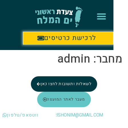
לתוכן
לרכישת כרטיסים
בר:
admin
לשאלות ותשובות לחצו כאן
מעבר לאתר המועצה
INFO.RISHONIM@GMAIL.COM
ווטסאפ/טלפון